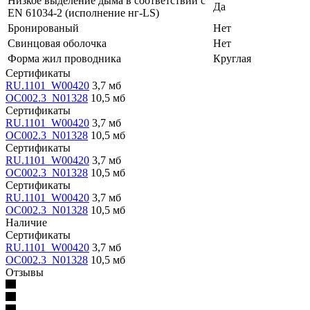
Низкое выделение дыма в соответствии с
Да
EN 61034-2 (исполнение нг-LS)
Бронированый
Нет
Свинцовая оболочка
Нет
Форма жил проводника
Круглая
Сертификаты
RU.1101_W00420
3,7 мб
OC002.3_N01328
10,5 мб
Сертификаты
RU.1101_W00420
3,7 мб
OC002.3_N01328
10,5 мб
Сертификаты
RU.1101_W00420
3,7 мб
OC002.3_N01328
10,5 мб
Сертификаты
RU.1101_W00420
3,7 мб
OC002.3_N01328
10,5 мб
Наличие
Сертификаты
RU.1101_W00420
3,7 мб
OC002.3_N01328
10,5 мб
Отзывы