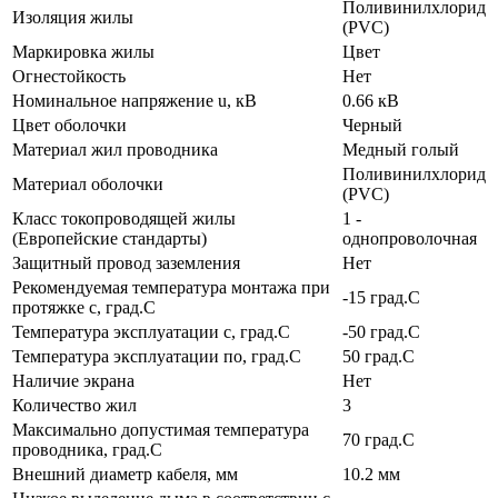
Поливинилхлорид
Изоляция жилы
(PVC)
Маркировка жилы
Цвет
Огнестойкость
Нет
Номинальное напряжение u, кВ
0.66 кВ
Цвет оболочки
Черный
Материал жил проводника
Медный голый
Поливинилхлорид
Материал оболочки
(PVC)
Класс токопроводящей жилы
1 -
(Европейские стандарты)
однопроволочная
Защитный провод заземления
Нет
Рекомендуемая температура монтажа при
-15 град.C
протяжке с, град.C
Температура эксплуатации с, град.C
-50 град.C
Температура эксплуатации по, град.C
50 град.C
Наличие экрана
Нет
Количество жил
3
Максимально допустимая температура
70 град.C
проводника, град.C
Внешний диаметр кабеля, мм
10.2 мм