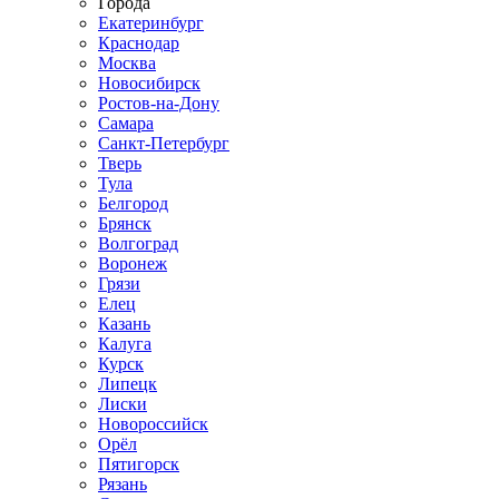
Города
Екатеринбург
Краснодар
Москва
Новосибирск
Ростов-на-Дону
Самара
Санкт-Петербург
Тверь
Тула
Белгород
Брянск
Волгоград
Воронеж
Грязи
Елец
Казань
Калуга
Курск
Липецк
Лиски
Новороссийск
Орёл
Пятигорск
Рязань