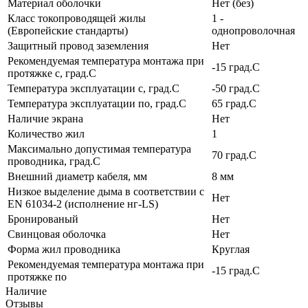
Материал оболочки
Нет (без)
Класс токопроводящей жилы
1 -
(Европейские стандарты)
однопроволочная
Защитный провод заземления
Нет
Рекомендуемая температура монтажа при
-15 град.C
протяжке с, град.C
Температура эксплуатации с, град.C
-50 град.C
Температура эксплуатации по, град.C
65 град.C
Наличие экрана
Нет
Количество жил
1
Максимально допустимая температура
70 град.C
проводника, град.C
Внешний диаметр кабеля, мм
8 мм
Низкое выделение дыма в соответствии с
Нет
EN 61034-2 (исполнение нг-LS)
Бронированый
Нет
Свинцовая оболочка
Нет
Форма жил проводника
Круглая
Рекомендуемая температура монтажа при
-15 град.C
протяжке по
Наличие
Отзывы