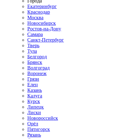
Города
Екатеринбург
Краснодар
Москва
Новосибирск
Ростов-на-Дону
Самара
Санкт-Петербург
Тверь
Тула
Белгород
Брянск
Волгоград
Воронеж
Грязи
Елец
Казань
Калуга
Курск
Липецк
Лиски
Новороссийск
Орёл
Пятигорск
Рязань