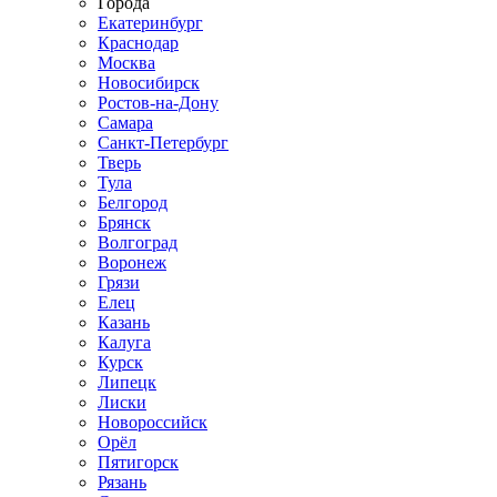
Города
Екатеринбург
Краснодар
Москва
Новосибирск
Ростов-на-Дону
Самара
Санкт-Петербург
Тверь
Тула
Белгород
Брянск
Волгоград
Воронеж
Грязи
Елец
Казань
Калуга
Курск
Липецк
Лиски
Новороссийск
Орёл
Пятигорск
Рязань