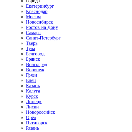
Города
Екатеринбург
Краснодар
Москва
Новосибирск
Ростов-на-Дону
Самара
Санкт-Петербург
Тверь
Тула
Белгород
Брянск
Волгоград
Воронеж
Грязи
Елец
Казань
Калуга
Курск
Липецк
Лиски
Новороссийск
Орёл
Пятигорск
Рязань