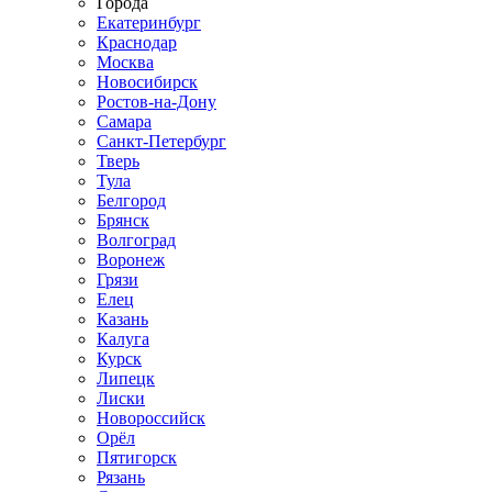
Города
Екатеринбург
Краснодар
Москва
Новосибирск
Ростов-на-Дону
Самара
Санкт-Петербург
Тверь
Тула
Белгород
Брянск
Волгоград
Воронеж
Грязи
Елец
Казань
Калуга
Курск
Липецк
Лиски
Новороссийск
Орёл
Пятигорск
Рязань