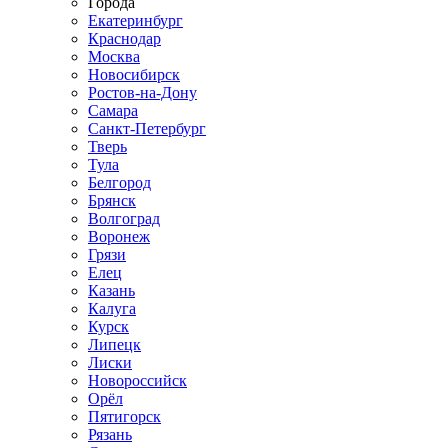
Города
Екатеринбург
Краснодар
Москва
Новосибирск
Ростов-на-Дону
Самара
Санкт-Петербург
Тверь
Тула
Белгород
Брянск
Волгоград
Воронеж
Грязи
Елец
Казань
Калуга
Курск
Липецк
Лиски
Новороссийск
Орёл
Пятигорск
Рязань