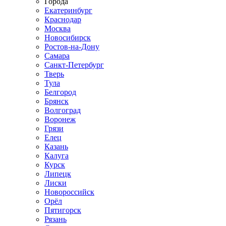
Города
Екатеринбург
Краснодар
Москва
Новосибирск
Ростов-на-Дону
Самара
Санкт-Петербург
Тверь
Тула
Белгород
Брянск
Волгоград
Воронеж
Грязи
Елец
Казань
Калуга
Курск
Липецк
Лиски
Новороссийск
Орёл
Пятигорск
Рязань