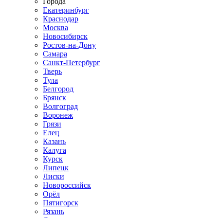
Города
Екатеринбург
Краснодар
Москва
Новосибирск
Ростов-на-Дону
Самара
Санкт-Петербург
Тверь
Тула
Белгород
Брянск
Волгоград
Воронеж
Грязи
Елец
Казань
Калуга
Курск
Липецк
Лиски
Новороссийск
Орёл
Пятигорск
Рязань