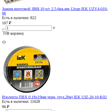
Зажим винтовой ЗВИ-10 н/г 2.5-6кв.мм 12пар IEK UZV4-010-
06
Есть в наличии: 822
107
₽
В корзину
Изолента ПВХ 0.18х19мм черн. (рул.20м) IEK UIZ-20-10-K02
Есть в наличии: 11628
96
₽