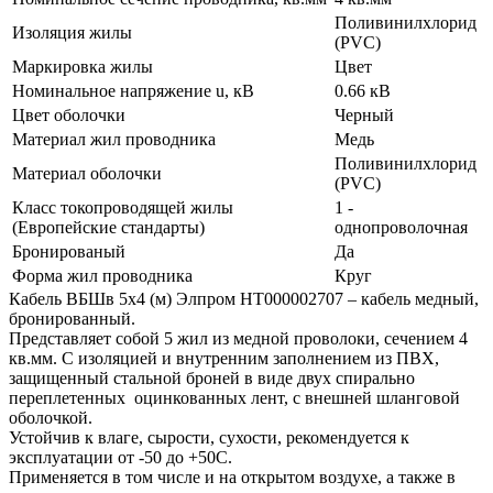
Поливинилхлорид
Изоляция жилы
(PVC)
Маркировка жилы
Цвет
Номинальное напряжение u, кВ
0.66 кВ
Цвет оболочки
Черный
Материал жил проводника
Медь
Поливинилхлорид
Материал оболочки
(PVC)
Класс токопроводящей жилы
1 -
(Европейские стандарты)
однопроволочная
Бронированый
Да
Форма жил проводника
Круг
Кабель ВБШв 5х4 (м) Элпром НТ000002707 – кабель медный,
бронированный.
Представляет собой 5 жил из медной проволоки, сечением 4
кв.мм. С изоляцией и внутренним заполнением из ПВХ,
защищенный стальной броней в виде двух спирально
переплетенных оцинкованных лент, с внешней шланговой
оболочкой.
Устойчив к влаге, сырости, сухости, рекомендуется к
эксплуатации от -50 до +50С.
Применяется в том числе и на открытом воздухе, а также в