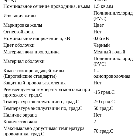
Номинальное сечение проводника, кв.мм
1.5 кв.мм
Поливинилхлорид
Изоляция жилы
(PVC)
Маркировка жилы
Цвет
Огнестойкость
Нет
Номинальное напряжение u, кВ
0.66 кВ
Цвет оболочки
Черный
Материал жил проводника
Медный голый
Поливинилхлорид
Материал оболочки
(PVC)
Класс токопроводящей жилы
1 -
(Европейские стандарты)
однопроволочная
Защитный провод заземления
Нет
Рекомендуемая температура монтажа при
-15 град.C
протяжке с, град.C
Температура эксплуатации с, град.C
-50 град.C
Температура эксплуатации по, град.C
50 град.C
Наличие экрана
Нет
Количество жил
2
Максимально допустимая температура
70 град.C
проводника, град.C