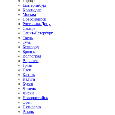
Города
Екатеринбург
Краснодар
Москва
Новосибирск
Ростов-на-Дону
Самара
Санкт-Петербург
Тверь
Тула
Белгород
Брянск
Волгоград
Воронеж
Грязи
Елец
Казань
Калуга
Курск
Липецк
Лиски
Новороссийск
Орёл
Пятигорск
Рязань