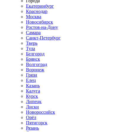
Города
Екатеринбург
Краснодар
Москва
Новосибирск
Ростов-на-Дону
Самара
Санкт-Петербург
Тверь
Тула
Белгород
Брянск
Волгоград
Воронеж
Грязи
Елец
Казань
Калуга
Курск
Липецк
Лиски
Новороссийск
Орёл
Пятигорск
Рязань