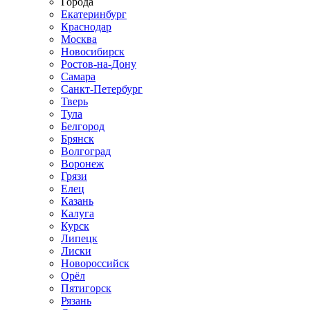
Города
Екатеринбург
Краснодар
Москва
Новосибирск
Ростов-на-Дону
Самара
Санкт-Петербург
Тверь
Тула
Белгород
Брянск
Волгоград
Воронеж
Грязи
Елец
Казань
Калуга
Курск
Липецк
Лиски
Новороссийск
Орёл
Пятигорск
Рязань