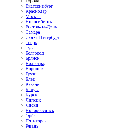
Города
Екатеринбург
Краснодар
Москва
Новосибирск
Ростов-на-Дону
Самара
Санкт-Петербург
Тверь
Тула
Белгород
Брянск
Волгоград
Воронеж
Грязи
Елец
Казань
Калуга
Курск
Липецк
Лиски
Новороссийск
Орёл
Пятигорск
Рязань