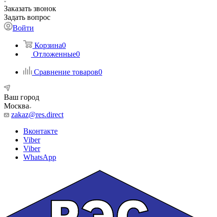
Заказать звонок
Задать вопрос
Войти
Корзина
0
Отложенные
0
Сравнение товаров
0
Ваш город
Москва
zakaz@res.direct
Вконтакте
Viber
Viber
WhatsApp