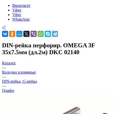
Вконтакте
Viber
Viber
WhatsApp
DIN-рейка перфорир. OMEGA 3F
35х7.5мм (дл.2м) DKC 02140
Каталог
—
Колодки клеммные
—
DIN-рейка, G-рейка
—
Quadro