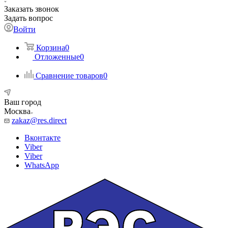
Заказать звонок
Задать вопрос
Войти
Корзина
0
Отложенные
0
Сравнение товаров
0
Ваш город
Москва
zakaz@res.direct
Вконтакте
Viber
Viber
WhatsApp