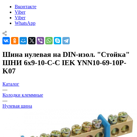
Вконтакте
Viber
Viber
WhatsApp
Шина нулевая на DIN-изол. "Стойка"
ШНИ 6х9-10-С-С IEK YNN10-69-10P-
K07
Каталог
—
Колодки клеммные
—
Нулевая шина