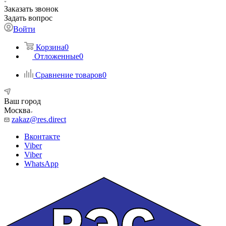
Заказать звонок
Задать вопрос
Войти
Корзина
0
Отложенные
0
Сравнение товаров
0
Ваш город
Москва
zakaz@res.direct
Вконтакте
Viber
Viber
WhatsApp