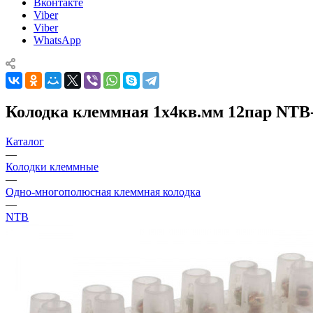
Вконтакте
Viber
Viber
WhatsApp
Колодка клеммная 1х4кв.мм 12пар NTB-
Каталог
—
Колодки клеммные
—
Одно-многополюсная клеммная колодка
—
NTB