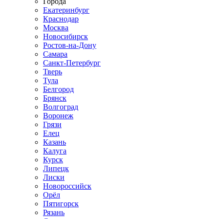
Города
Екатеринбург
Краснодар
Москва
Новосибирск
Ростов-на-Дону
Самара
Санкт-Петербург
Тверь
Тула
Белгород
Брянск
Волгоград
Воронеж
Грязи
Елец
Казань
Калуга
Курск
Липецк
Лиски
Новороссийск
Орёл
Пятигорск
Рязань