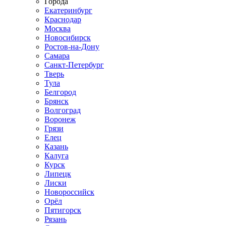
Города
Екатеринбург
Краснодар
Москва
Новосибирск
Ростов-на-Дону
Самара
Санкт-Петербург
Тверь
Тула
Белгород
Брянск
Волгоград
Воронеж
Грязи
Елец
Казань
Калуга
Курск
Липецк
Лиски
Новороссийск
Орёл
Пятигорск
Рязань