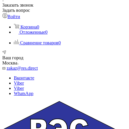
Заказать звонок
Задать вопрос
Войти
Корзина
0
Отложенные
0
Сравнение товаров
0
Ваш город
Москва
zakaz@res.direct
Вконтакте
Viber
Viber
WhatsApp