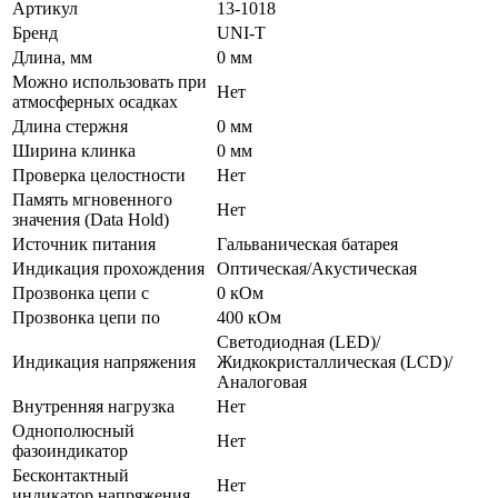
Артикул
13-1018
Бренд
UNI-T
Длина, мм
0 мм
Можно использовать при
Нет
атмосферных осадках
Длина стержня
0 мм
Ширина клинка
0 мм
Проверка целостности
Нет
Память мгновенного
Нет
значения (Data Hold)
Источник питания
Гальваническая батарея
Индикация прохождения
Оптическая/Акустическая
Прозвонка цепи с
0 кОм
Прозвонка цепи по
400 кОм
Светодиодная (LED)/
Индикация напряжения
Жидкокристаллическая (LCD)/
Аналоговая
Внутренняя нагрузка
Нет
Однополюсный
Нет
фазоиндикатор
Бесконтактный
Нет
индикатор напряжения