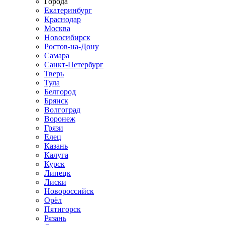
Города
Екатеринбург
Краснодар
Москва
Новосибирск
Ростов-на-Дону
Самара
Санкт-Петербург
Тверь
Тула
Белгород
Брянск
Волгоград
Воронеж
Грязи
Елец
Казань
Калуга
Курск
Липецк
Лиски
Новороссийск
Орёл
Пятигорск
Рязань