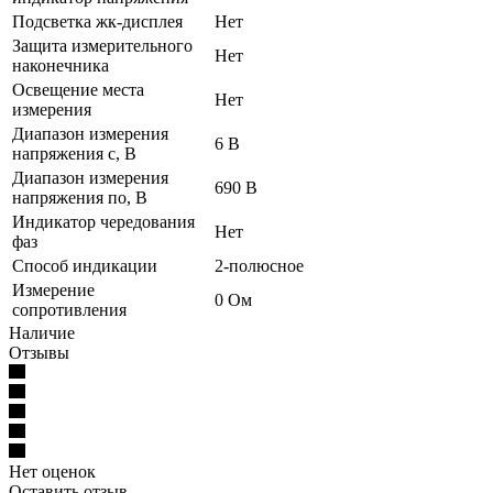
Подсветка жк-дисплея
Нет
Защита измерительного
Нет
наконечника
Освещение места
Нет
измерения
Диапазон измерения
6 В
напряжения с, В
Диапазон измерения
690 В
напряжения по, В
Индикатор чередования
Нет
фаз
Способ индикации
2-полюсное
Измерение
0 Ом
сопротивления
Наличие
Отзывы
Нет оценок
Оставить отзыв