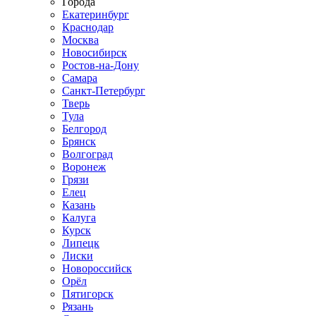
Города
Екатеринбург
Краснодар
Москва
Новосибирск
Ростов-на-Дону
Самара
Санкт-Петербург
Тверь
Тула
Белгород
Брянск
Волгоград
Воронеж
Грязи
Елец
Казань
Калуга
Курск
Липецк
Лиски
Новороссийск
Орёл
Пятигорск
Рязань