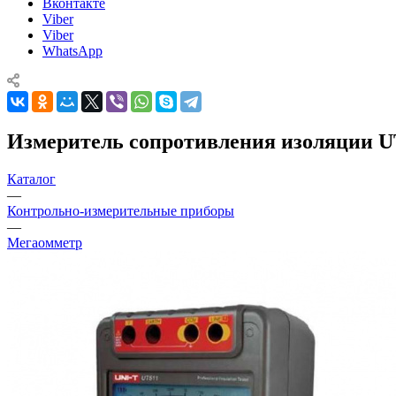
Вконтакте
Viber
Viber
WhatsApp
Измеритель сопротивления изоляции UT
Каталог
—
Контрольно-измерительные приборы
—
Мегаомметр