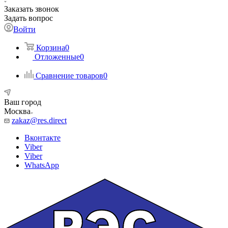
Заказать звонок
Задать вопрос
Войти
Корзина
0
Отложенные
0
Сравнение товаров
0
Ваш город
Москва
zakaz@res.direct
Вконтакте
Viber
Viber
WhatsApp