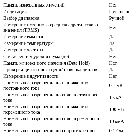
Память измеренных значений
Нет
Индикация
Цифровой
Выбор диапазона
Ручной
Измерение истинного среднеквадратического
Нет
значения (ТRMS)
Измерение емкости
Да
Измерение температуры
Да
Измерение частоты
Да
С измерением уровня шума (дб)
Нет
Память мгновенного значения (Data Hold)
Нет
Проверка целостности цепи/проверка диодов
Да
Измерение индуктивности
Нет
Наименьшее разрешение по напряжению
0,1 мВ
постоянного тока
Наименьшее разрешение по силе постоянного
1 мкА
тока
Наименьшее разрешение по напряжению
100 мВ
переменного тока
Наименьшее разрешение по силе переменного
10 мкА
тока
Наименьшее разрешение по сопротивлению
0,1 Ом