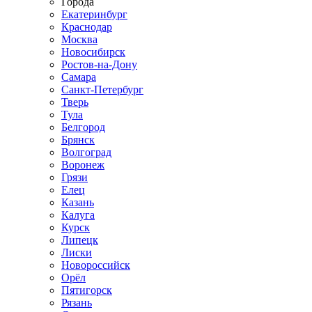
Города
Екатеринбург
Краснодар
Москва
Новосибирск
Ростов-на-Дону
Самара
Санкт-Петербург
Тверь
Тула
Белгород
Брянск
Волгоград
Воронеж
Грязи
Елец
Казань
Калуга
Курск
Липецк
Лиски
Новороссийск
Орёл
Пятигорск
Рязань