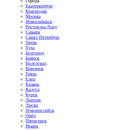
Города
Екатеринбург
Краснодар
Москва
Новосибирск
Ростов-на-Дону
Самара
Санкт-Петербург
Тверь
Тула
Белгород
Брянск
Волгоград
Воронеж
Грязи
Елец
Казань
Калуга
Курск
Липецк
Лиски
Новороссийск
Орёл
Пятигорск
Рязань