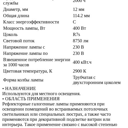
2000 ч
службы
Диаметр, мм
12 мм
Общая длина
114.2 мм
Класс энергоэффективности
C
Мощность лампы, Вт
400 Вт
Цоколь
R7s
Световой поток
8750 лм
Напряжение лампы с
230 В
Напряжение лампы по
230 В
Взвешенное потребление энергии
400 кВт.ч
за 1000 часов
Цветовая температура, К
2900 К
Трубчатая с
Форма колбы лампы
двухсторонним цоколем
• НАЗНАЧЕНИЕ
Используются для местного освещения.
• ОБЛАСТЬ ПРИМЕНЕНИЯ
Рефлекторные галогенные лампы применяются при
освещении помещений во встраиваемых потолочных
светильниках или специальных люстрах, а также часто
применяются при декоративной подсветке витрин или
интерьера. Такое применение связано с высокой степенью