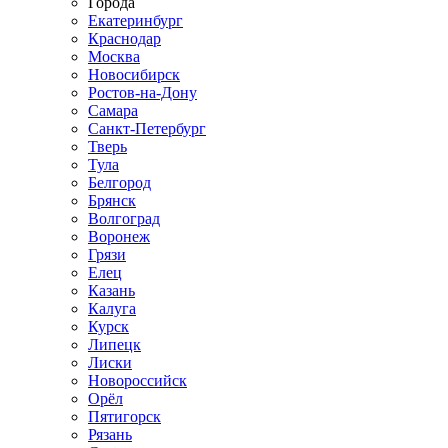
Города
Екатеринбург
Краснодар
Москва
Новосибирск
Ростов-на-Дону
Самара
Санкт-Петербург
Тверь
Тула
Белгород
Брянск
Волгоград
Воронеж
Грязи
Елец
Казань
Калуга
Курск
Липецк
Лиски
Новороссийск
Орёл
Пятигорск
Рязань