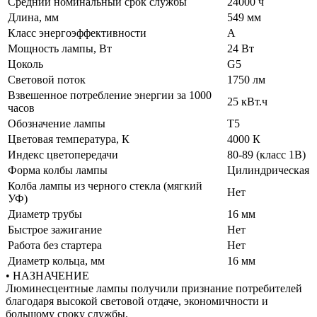
Средний номинальный срок службы
24000 ч
Длина, мм
549 мм
Класс энергоэффективности
A
Мощность лампы, Вт
24 Вт
Цоколь
G5
Световой поток
1750 лм
Взвешенное потребление энергии за 1000
25 кВт.ч
часов
Обозначение лампы
T5
Цветовая температура, К
4000 К
Индекс цветопередачи
80-89 (класс 1В)
Форма колбы лампы
Цилиндрическая
Колба лампы из черного стекла (мягкий
Нет
УФ)
Диаметр трубы
16 мм
Быстрое зажигание
Нет
Работа без стартера
Нет
Диаметр кольца, мм
16 мм
• НАЗНАЧЕНИЕ
Люминесцентные лампы получили признание потребителей
благодаря высокой световой отдаче, экономичности и
большому сроку службы.