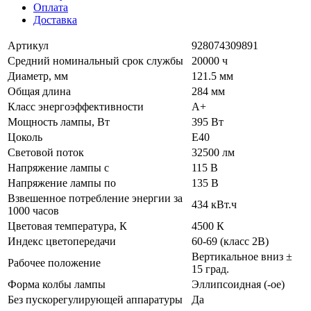
Оплата
Доставка
Артикул
928074309891
Средний номинальный срок службы
20000 ч
Диаметр, мм
121.5 мм
Общая длина
284 мм
Класс энергоэффективности
A+
Мощность лампы, Вт
395 Вт
Цоколь
E40
Световой поток
32500 лм
Напряжение лампы с
115 В
Напряжение лампы по
135 В
Взвешенное потребление энергии за
434 кВт.ч
1000 часов
Цветовая температура, К
4500 К
Индекс цветопередачи
60-69 (класс 2В)
Вертикальное вниз ±
Рабочее положение
15 град.
Форма колбы лампы
Эллипсоидная (-ое)
Без пускорегулирующей аппаратуры
Да