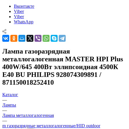
Вконтакте
Viber
Viber
WhatsApp
Лампа газоразрядная
металлогалогенная MASTER HPI Plus
400W/645 400Вт эллипсоидная 4500К
E40 BU PHILIPS 928074309891 /
871150018252410
Каталог
—
Лампы
—
Лампа металлогалогенная
—
m газоразрядные металлогалогенные/HID outdoor