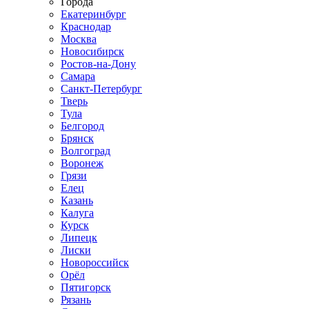
Города
Екатеринбург
Краснодар
Москва
Новосибирск
Ростов-на-Дону
Самара
Санкт-Петербург
Тверь
Тула
Белгород
Брянск
Волгоград
Воронеж
Грязи
Елец
Казань
Калуга
Курск
Липецк
Лиски
Новороссийск
Орёл
Пятигорск
Рязань