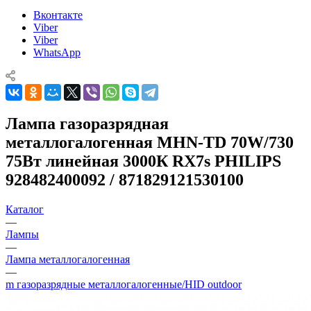
Вконтакте
Viber
Viber
WhatsApp
Лампа газоразрядная
металлогалогенная MHN-TD 70W/730
75Вт линейная 3000К RX7s PHILIPS
928482400092 / 871829121530100
Каталог
—
Лампы
—
Лампа металлогалогенная
—
m газоразрядные металлогалогенные/HID outdoor