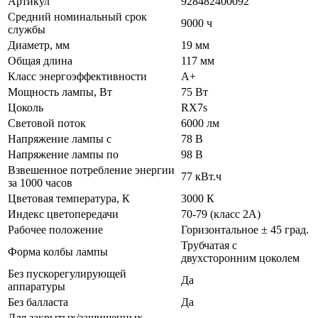
Артикул
928482400092
Средний номинальный срок
9000 ч
службы
Диаметр, мм
19 мм
Общая длина
117 мм
Класс энергоэффективности
A+
Мощность лампы, Вт
75 Вт
Цоколь
RX7s
Световой поток
6000 лм
Напряжение лампы с
78 В
Напряжение лампы по
98 В
Взвешенное потребление энергии
77 кВт.ч
за 1000 часов
Цветовая температура, К
3000 К
Индекс цветопередачи
70-79 (класс 2А)
Рабочее положение
Горизонтальное ± 45 град.
Трубчатая с
Форма колбы лампы
двухсторонним цоколем
Без пускорегулирующей
Да
аппаратуры
Без балласта
Да
Для закрытых/защищенных