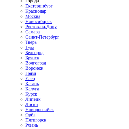
Города
Екатеринбург
Краснодар
Москва
Новосибирск
Ростов-на-Дону
Самара
Санкт-Петербург
Тверь
Тула
Белгород
Брянск
Волгоград
Воронеж
Грязи
Елец
Казань
Калуга
Курск
Липецк
Лиски
Новороссийск
Орёл
Пятигорск
Рязань