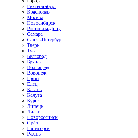
Города
Екатеринбург
Краснодар
Москва
Новосибирск
Ростов-на-Дону
Самара
Санкт-Петербург
Тверь
Тула
Белгород
Брянск
Волгоград
Воронеж
Грязи
Елец
Казань
Калуга
Курск
Липецк
Лиски
Новороссийск
Орёл
Пятигорск
Рязань