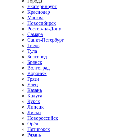
Города
Екатеринбург
Краснодар
Москва
Новосибирск
Ростов-на-Дону
Самара
Санкт-Петербург
Тверь
Тула
Белгород
Брянск
Волгоград
Воронеж
Грязи
Елец
Казань
Калуга
Курск
Липецк
Лиски
Новороссийск
Орёл
Пятигорск
Рязань