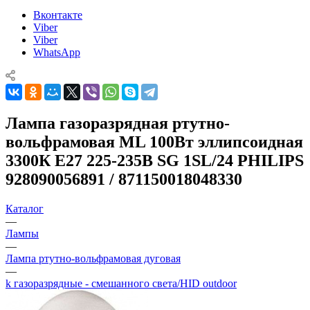
Вконтакте
Viber
Viber
WhatsApp
Лампа газоразрядная ртутно-
вольфрамовая ML 100Вт эллипсоидная
3300К E27 225-235В SG 1SL/24 PHILIPS
928090056891 / 871150018048330
Каталог
—
Лампы
—
Лампа ртутно-вольфрамовая дуговая
—
k газоразрядные - смешанного света/HID outdoor