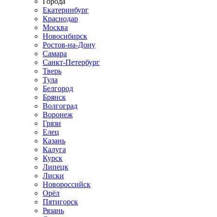
Города
Екатеринбург
Краснодар
Москва
Новосибирск
Ростов-на-Дону
Самара
Санкт-Петербург
Тверь
Тула
Белгород
Брянск
Волгоград
Воронеж
Грязи
Елец
Казань
Калуга
Курск
Липецк
Лиски
Новороссийск
Орёл
Пятигорск
Рязань