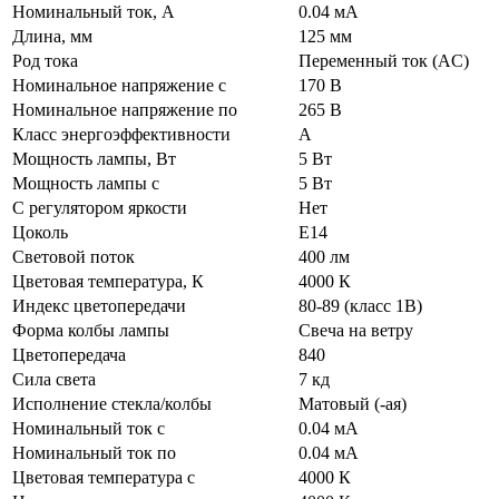
Номинальный ток, А
0.04 мА
Длина, мм
125 мм
Род тока
Переменный ток (AC)
Номинальное напряжение с
170 В
Номинальное напряжение по
265 В
Класс энергоэффективности
A
Мощность лампы, Вт
5 Вт
Мощность лампы с
5 Вт
С регулятором яркости
Нет
Цоколь
E14
Световой поток
400 лм
Цветовая температура, К
4000 К
Индекс цветопередачи
80-89 (класс 1В)
Форма колбы лампы
Свеча на ветру
Цветопередача
840
Сила света
7 кд
Исполнение стекла/колбы
Матовый (-ая)
Номинальный ток с
0.04 мА
Номинальный ток по
0.04 мА
Цветовая температура с
4000 К