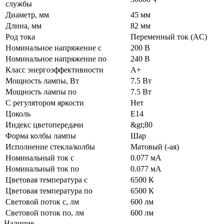
службы
Диаметр, мм
45 мм
Длина, мм
82 мм
Род тока
Переменный ток (AC)
Номинальное напряжение с
200 В
Номинальное напряжение по
240 В
Класс энергоэффективности
A+
Мощность лампы, Вт
7.5 Вт
Мощность лампы по
7.5 Вт
С регулятором яркости
Нет
Цоколь
E14
Индекс цветопередачи
&gt;80
Форма колбы лампы
Шар
Исполнение стекла/колбы
Матовый (-ая)
Номинальный ток с
0.077 мА
Номинальный ток по
0.077 мА
Цветовая температура с
6500 К
Цветовая температура по
6500 К
Световой поток с, лм
600 лм
Световой поток по, лм
600 лм
Наличие