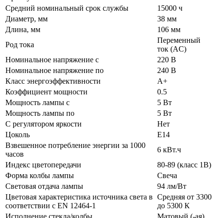
Средний номинальный срок службы
15000 ч
Диаметр, мм
38 мм
Длина, мм
106 мм
Переменный
Род тока
ток (AC)
Номинальное напряжение с
220 В
Номинальное напряжение по
240 В
Класс энергоэффективности
A+
Коэффициент мощности
0.5
Мощность лампы с
5 Вт
Мощность лампы по
5 Вт
С регулятором яркости
Нет
Цоколь
E14
Взвешенное потребление энергии за 1000
6 кВт.ч
часов
Индекс цветопередачи
80-89 (класс 1В)
Форма колбы лампы
Свеча
Световая отдача лампы
94 лм/Вт
Цветовая характеристика источника света в
Средняя от 3300
соответствии с EN 12464-1
до 5300 К
Исполнение стекла/колбы
Матовый (-ая)