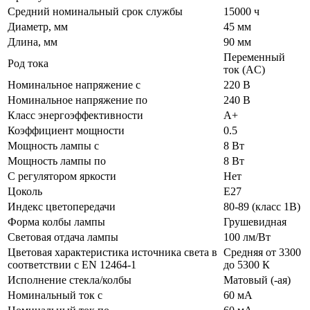
Средний номинальный срок службы
15000 ч
Диаметр, мм
45 мм
Длина, мм
90 мм
Переменный
Род тока
ток (AC)
Номинальное напряжение с
220 В
Номинальное напряжение по
240 В
Класс энергоэффективности
A+
Коэффициент мощности
0.5
Мощность лампы с
8 Вт
Мощность лампы по
8 Вт
С регулятором яркости
Нет
Цоколь
E27
Индекс цветопередачи
80-89 (класс 1В)
Форма колбы лампы
Грушевидная
Световая отдача лампы
100 лм/Вт
Цветовая характеристика источника света в
Средняя от 3300
соответствии с EN 12464-1
до 5300 К
Исполнение стекла/колбы
Матовый (-ая)
Номинальный ток с
60 мА