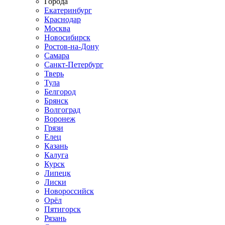
Города
Екатеринбург
Краснодар
Москва
Новосибирск
Ростов-на-Дону
Самара
Санкт-Петербург
Тверь
Тула
Белгород
Брянск
Волгоград
Воронеж
Грязи
Елец
Казань
Калуга
Курск
Липецк
Лиски
Новороссийск
Орёл
Пятигорск
Рязань