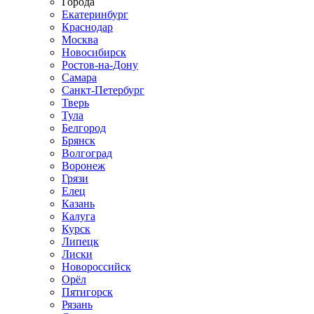
Города
Екатеринбург
Краснодар
Москва
Новосибирск
Ростов-на-Дону
Самара
Санкт-Петербург
Тверь
Тула
Белгород
Брянск
Волгоград
Воронеж
Грязи
Елец
Казань
Калуга
Курск
Липецк
Лиски
Новороссийск
Орёл
Пятигорск
Рязань