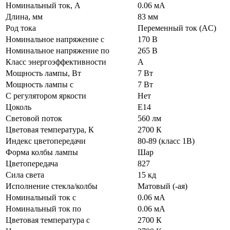
Номинальный ток, А
0.06 мА
Длина, мм
83 мм
Род тока
Переменный ток (AC)
Номинальное напряжение с
170 В
Номинальное напряжение по
265 В
Класс энергоэффективности
A
Мощность лампы, Вт
7 Вт
Мощность лампы с
7 Вт
С регулятором яркости
Нет
Цоколь
E14
Световой поток
560 лм
Цветовая температура, К
2700 К
Индекс цветопередачи
80-89 (класс 1В)
Форма колбы лампы
Шар
Цветопередача
827
Сила света
15 кд
Исполнение стекла/колбы
Матовый (-ая)
Номинальный ток с
0.06 мА
Номинальный ток по
0.06 мА
Цветовая температура с
2700 К