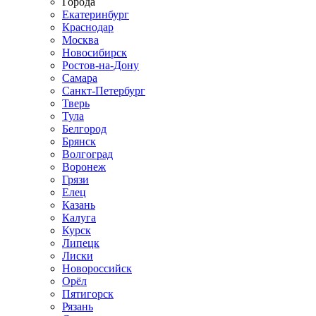
Города
Екатеринбург
Краснодар
Москва
Новосибирск
Ростов-на-Дону
Самара
Санкт-Петербург
Тверь
Тула
Белгород
Брянск
Волгоград
Воронеж
Грязи
Елец
Казань
Калуга
Курск
Липецк
Лиски
Новороссийск
Орёл
Пятигорск
Рязань