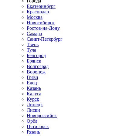
Города
Екатеринбург
Краснодар
Москва
Новосибирск
Ростов-на-Дону
Самара
Санкт-Петербург
Тверь
Тула
Белгород
Брянск
Волгоград
Воронеж
Грязи
Елец
Казань
Калуга
Курск
Липецк
Лиски
Новороссийск
Орёл
Пятигорск
Рязань