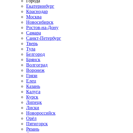
Города
Екатеринбург
Краснодар
Москва
Новосибирск
Ростов-на-Дону
Самара
Санкт-Петербург
Тверь
Тула
Белгород
Брянск
Волгоград
Воронеж
Грязи
Елец
Казань
Калуга
Курск
Липецк
Лиски
Новороссийск
Орёл
Пятигорск
Рязань