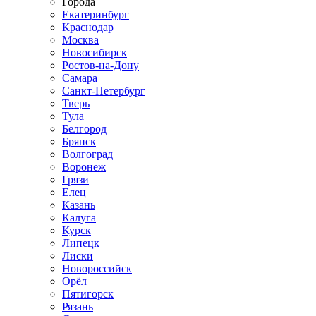
Города
Екатеринбург
Краснодар
Москва
Новосибирск
Ростов-на-Дону
Самара
Санкт-Петербург
Тверь
Тула
Белгород
Брянск
Волгоград
Воронеж
Грязи
Елец
Казань
Калуга
Курск
Липецк
Лиски
Новороссийск
Орёл
Пятигорск
Рязань