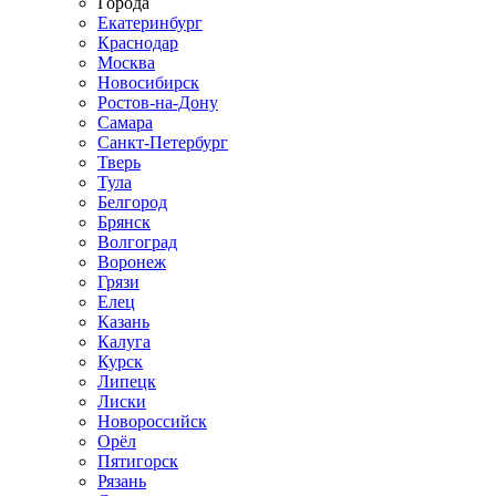
Города
Екатеринбург
Краснодар
Москва
Новосибирск
Ростов-на-Дону
Самара
Санкт-Петербург
Тверь
Тула
Белгород
Брянск
Волгоград
Воронеж
Грязи
Елец
Казань
Калуга
Курск
Липецк
Лиски
Новороссийск
Орёл
Пятигорск
Рязань