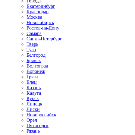
Города
Екатеринбург
Краснодар
Москва
Новосибирск
Ростов-на-Дону
Самара
Санкт-Петербург
Тверь
Тула
Белгород
Брянск
Волгоград
Воронеж
Грязи
Елец
Казань
Калуга
Курск
Липецк
Лиски
Новороссийск
Орёл
Пятигорск
Рязань