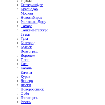
Города
Екатеринбург
Краснодар
Москва
Новосибирск
Ростов-на-Дону
Самара
Санкт-Петербург
Тверь
Тула
Белгород
Брянск
Волгоград
Воронеж
Грязи
Елец
Казань
Калуга
Курск
Липецк
Лиски
Новороссийск
Орёл
Пятигорск
Рязань