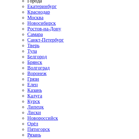
Города
Екатеринбург
Краснодар
Москва
Новосибирск
Ростов-на-Дону
Самара
Санкт-Петербург
Тверь
Тула
Белгород
Брянск
Волгоград
Воронеж
Грязи
Елец
Казань
Калуга
Курск
Липецк
Лиски
Новороссийск
Орёл
Пятигорск
Рязань