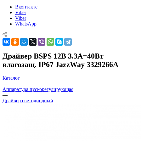
Вконтакте
Viber
Viber
WhatsApp
Драйвер BSPS 12В 3.3A=40Вт
влагозащ. IP67 JazzWay 3329266A
Каталог
—
Аппаратура пускорегулирующая
—
Драйвер светодиодный