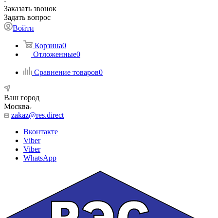
Заказать звонок
Задать вопрос
Войти
Корзина
0
Отложенные
0
Сравнение товаров
0
Ваш город
Москва
zakaz@res.direct
Вконтакте
Viber
Viber
WhatsApp