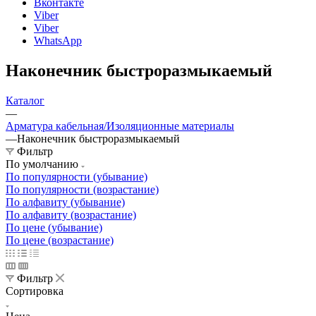
Вконтакте
Viber
Viber
WhatsApp
Наконечник быстроразмыкаемый
Каталог
—
Арматура кабельная/Изоляционные материалы
—
Наконечник быстроразмыкаемый
Фильтр
По умолчанию
По популярности (убывание)
По популярности (возрастание)
По алфавиту (убывание)
По алфавиту (возрастание)
По цене (убывание)
По цене (возрастание)
Фильтр
Сортировка