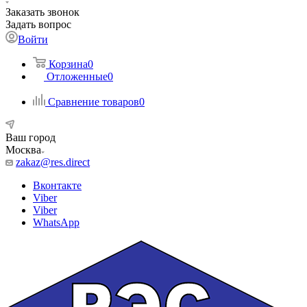
Заказать звонок
Задать вопрос
Войти
Корзина
0
Отложенные
0
Сравнение товаров
0
Ваш город
Москва
zakaz@res.direct
Вконтакте
Viber
Viber
WhatsApp