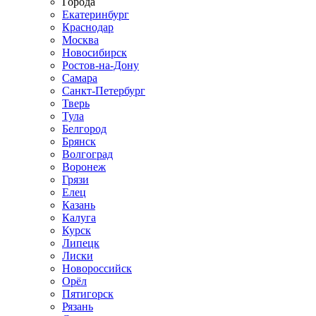
Города
Екатеринбург
Краснодар
Москва
Новосибирск
Ростов-на-Дону
Самара
Санкт-Петербург
Тверь
Тула
Белгород
Брянск
Волгоград
Воронеж
Грязи
Елец
Казань
Калуга
Курск
Липецк
Лиски
Новороссийск
Орёл
Пятигорск
Рязань