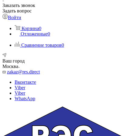
Заказать звонок
Задать вопрос
Войти
Корзина
0
Отложенные
0
Сравнение товаров
0
Ваш город
Москва
zakaz@res.direct
Вконтакте
Viber
Viber
WhatsApp