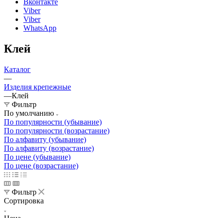
Вконтакте
Viber
Viber
WhatsApp
Клей
Каталог
—
Изделия крепежные
—
Клей
Фильтр
По умолчанию
По популярности (убывание)
По популярности (возрастание)
По алфавиту (убывание)
По алфавиту (возрастание)
По цене (убывание)
По цене (возрастание)
Фильтр
Сортировка